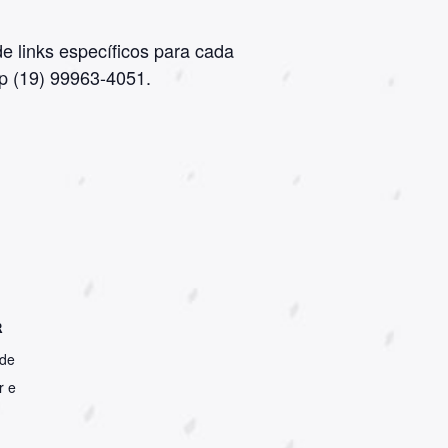
e links específicos para cada
p (19) 99963-4051.
R
 de
r e