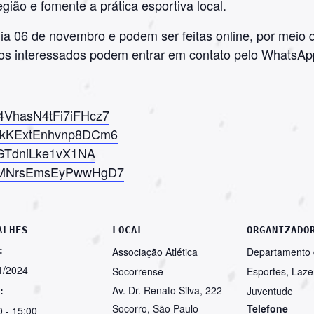
gião e fomente a prática esportiva local.
dia 06 de novembro e podem ser feitas online, por meio d
 os interessados podem entrar em contato pelo WhatsAp
e/4VhasN4tFi7iFHcz7
e/okKExtEnhvnp8DCm6
M9GTdniLke1vX1NA
e/5MNrsEmsEyPwwHgD7
ALHES
LOCAL
ORGANIZADO
:
Associação Atlética
Departamento
1/2024
Socorrense
Esportes, Laze
:
Av. Dr. Renato Silva, 222
Juventude
Socorro
,
São Paulo
Telefone
0 - 15:00