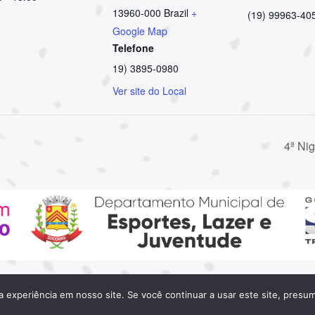
13960-000
Brazil
+
(19) 99963-40
Google Map
Telefone
19) 3895-0980
Ver site do Local
4ª Ni
 e
a experiência em nosso site. Se você continuar a usar este site, pres